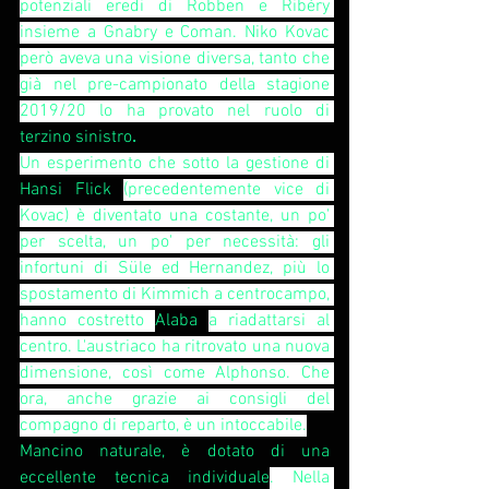
potenziali eredi di Robben e Ribéry 
insieme a Gnabry e Coman. Niko Kovac 
però aveva una visione diversa, tanto che 
già nel pre-campionato della stagione 
2019/20 lo ha provato nel ruolo di 
terzino sinistro
.
Un esperimento che sotto la gestione di 
Hansi Flick 
(precedentemente vice di 
Kovac) è diventato una costante, un po' 
per scelta, un po' per necessità: gli 
infortuni di Süle ed Hernandez, più lo 
spostamento di Kimmich a centrocampo, 
hanno costretto 
Alaba 
a riadattarsi al 
centro. L'austriaco ha ritrovato una nuova 
dimensione, così come Alphonso. Che 
ora, anche grazie ai consigli del 
compagno di reparto, è un intoccabile.
Mancino naturale, è dotato di una 
eccellente tecnica individuale
. Nella 