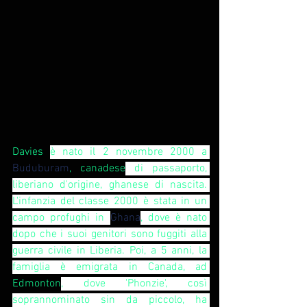
Davies 
è nato il 2 novembre 2000 a 
Buduburam
, canadese
 di passaporto, 
liberiano d'origine, ghanese di nascita. 
L'infanzia del classe 2000 è stata in un 
campo profughi in 
Ghana
, dove è nato 
dopo che i suoi genitori sono fuggiti alla 
guerra civile in Liberia. Poi, a 5 anni, la 
famiglia è emigrata in Canada, ad 
Edmonton
, dove 'Phonzie', così 
soprannominato sin da piccolo, ha 