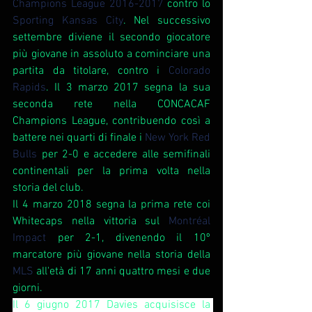
Champions League 2016-2017
 contro lo 
Sporting Kansas City
. Nel successivo 
settembre diviene il secondo giocatore 
più giovane in assoluto a cominciare una 
partita da titolare, contro i 
Colorado 
Rapids
. Il 3 marzo 2017 segna la sua 
seconda rete nella CONCACAF 
Champions League, contribuendo così a 
battere nei quarti di finale i 
New York Red 
Bulls
 per 2-0 e accedere alle semifinali 
continentali per la prima volta nella 
storia del club.
Il 4 marzo 2018 segna la prima rete coi 
Whitecaps nella vittoria sul 
Montréal 
Impact
 per 2-1, divenendo il 10º 
marcatore più giovane nella storia della 
MLS
all'età di 17 anni quattro mesi e due 
giorni.
Il 6 giugno 2017 Davies acquisisce la 