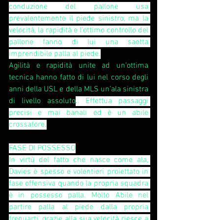
conduzione del pallone usa 
prevalentemente il piede sinistro, ma la 
velocità, la rapidità e l’ottimo controllo del 
pallone fanno di lui una saetta 
imprendibile palla al piede.
Agilità e rapidità unite ad un’ottima 
tecnica hanno fatto di lui nel corso degli 
anni della USL e della MLS un’ala sinistra 
di livello assoluto
.
. Effettua passaggi 
precisi e mai banali ed è un abile 
crossatore.
FASE DI POSSESSO
In virtù del fatto che nasce come ala, 
Davies è spesso e volentieri proiettato in 
fase offensiva quando la propria squadra 
è in possesso palla. Molto Abile nel 
partire palla al piede dalla propria 
trequarti, grazie alla sua velocità riesce a 