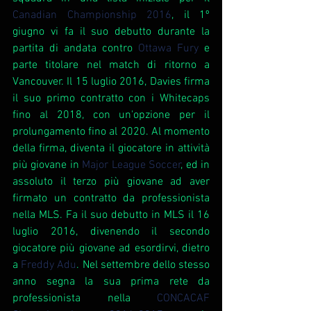
Canadian Championship 2016
, il 1º 
giugno vi fa il suo debutto durante la 
partita di andata contro
Ottawa Fury
 e 
parte titolare nel match di ritorno a 
Vancouver. Il 15 luglio 2016, Davies firma 
il suo primo contratto con i Whitecaps 
fino al 2018, con un'opzione per il 
prolungamento fino al 2020. Al momento 
della firma, diventa il giocatore in attività 
più giovane in 
Major League Soccer
, ed in 
assoluto il terzo più giovane ad aver 
firmato un contratto da professionista 
nella MLS. Fa il suo debutto in MLS il 16 
luglio 2016, divenendo il secondo 
giocatore più giovane ad esordirvi, dietro 
a 
Freddy Adu
. Nel settembre dello stesso 
anno segna la sua prima rete da 
professionista nella 
CONCACAF 