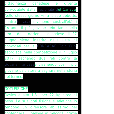
cittadinanza canadese e diventa 
convocabile dalla 
nazionale d
el Canada
. 
Nello stesso giorno vi fa il suo debutto, 
contro 
Curaçao
, divenendo così, all'età di 
16 anni, il più giovane debuttante nella 
storia della nazionale canadese. Il 27 
giugno viene inserito nella lista di 
convocati per la 
CONCACAF Gold Cup
: 
esordisce nella competizione il 7 luglio 
2017, segnando due reti contro la 
Guyana francese
e divenendo così il più 
giovane calciatore a segnare nella storia 
del torneo.
DOTI FISICHE
Davies è alto 1.81 per 72 kg circa di 
peso. Le sue doti fisiche e atletiche lo 
rendono un difensore abilissimo nel 
contendere il pallone in velocità, grazie 