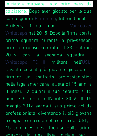
iniziato a muovere i suoi primi passi da 
calciatore. 
Dopo aver giocato per le due 
compagini di 
Edmonton
, Internationals e 
Strikers, firma con i 
Vancouver 
Whitecaps
nel 2015. Dopo la firma con la 
prima squadra durante la pre-season, 
firma un nuovo contratto, il 23 febbraio 
2016, con la seconda squadra, i 
Whitecaps FC II
, militanti nell'
USL
. 
Diventa così il più giovane giocatore a 
firmare un contratto professionistico 
nella lega americana, all'età di 15 anni e 
3 mesi. Fa quindi il suo debutto, a 15 
anni e 5 mesi, nell'aprile 2016. Il 15 
maggio 2016 segna il suo primo gol da 
professionista, diventando il più giovane 
a segnare una rete nella storia dell'USL, a 
15 anni e 6 mesi. Incluso dalla prima 
squadra in una lista iniziale per il 