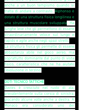
anche a un buon tempismo quando si 
tratta di andare a contrasto. 
Alphonso è 
dotato di una struttura fisica longilinea e 
una struttura muscolare sviluppata
. Ha 
lunghe leve che gli permettono di essere 
straordinariamente veloce sul lungo e 
rapido e agile anche negli spazi stretti.
La struttura fisica gli permette di essere 
abbastanza abile nel gioco aereo, ma 
soprattutto dominante dal punto di vista 
fisico, caratteristica che ne ha aiutato 
l’evoluzione in terzino.
DOTI TECNICO TATTICHE
Davies è cresciuto nel ruolo di ala, 
prevalentemente sulla corsia di sinistra, 
giocando alcune volte anche a destra. A 
Monaco era considerato uno dei 