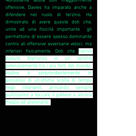
Nonostante abbia doti maggiormente 
offensive, Davies ha imparato anche a 
difendere nel ruolo di terzino. H
a 
dimostrato di avere queste doti che, 
unite ad una fisicità importante  gli 
permettono di essere spesso dominante 
contro ali offensive avversarie veloci, ma 
inferiori fisicamente. Doti che 
hanno 
evoluto Alphonso in un terzino 
potenzialmente tra i più forti del mondo. 
Inoltre, è sorprendentemente in 
possesso di un’ottima scelta di tempo 
negli interventi, arrivando sempre 
pulitissimo a toccare il pallone o ancora 
meglio ad arpionarlo. 