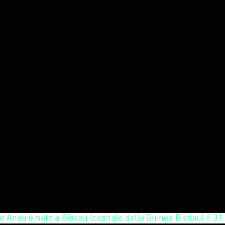
 Ansu è nato a Bissau (capitale della Guinea Bissau) il 31 