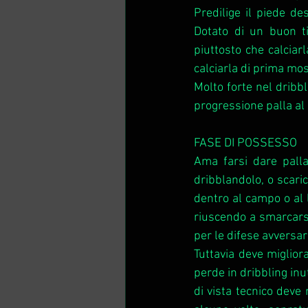
Predilige il piede de
Dotato di un buon ti
piuttosto che calciar
calciarla di prima mo
Molto forte nel dribbl
progressione palla al 
FASE DI POSSESSO
Ama farsi dare palla 
dribblandolo, o scari
dentro al campo o al 
riuscendo a smarcarsi
per le difese avversari
Tuttavia deve miglior
perde in dribbling inu
di vista tecnico deve