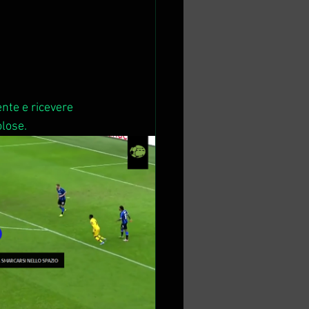
nte e ricevere 
olose.