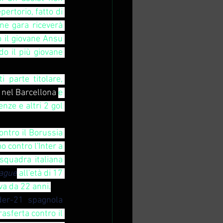
ertorio, fatto di 
ne gara riceverà 
 il giovane Ansu 
o il più giovane 
parte titolare, 
e nel Barcellona 
e 
nze e altri 2 gol 
ontro il Borussia 
contro l'Inter a 
quadra italiana 
ague
 all'età di 17 
va da 22 anni.
der-21 spagnola
all'età di 16 anni e 249 giorni (record), nella partita vinta per 2-0 in trasferta contro il 