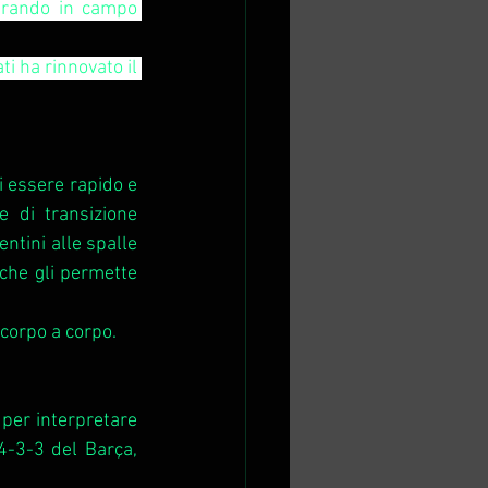
trando in campo 
i ha rinnovato il 
 essere rapido e 
 di transizione 
ntini alle spalle 
che gli permette 
 corpo a corpo. 
 per interpretare 
4-3-3 del Barça, 