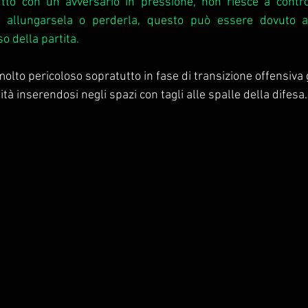
utto con un avversario in pressione, non riesce a contro
r allungarsela o perderla, questo può essere dovuto ad
o della partita.
olto pericoloso sopratutto in fase di transizione offensiva g
ità inserendosi negli spazi con tagli alle spalle della difesa.