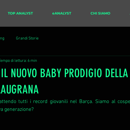
TOP ANALYST
eANALYST
CHI SIAMO
ing
Grandi Storie
Tempo di lettura: 6 min
- IL NUOVO BABY PRODIGIO DELLA
LAUGRANA
ttendo tutti i record giovanili nel Barça
.
 Siamo al cospe
va generazione?