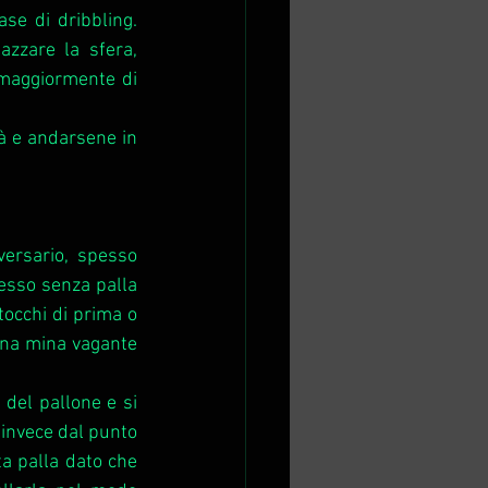
se di dribbling. 
zzare la sfera, 
 maggiormente di 
tà e andarsene in 
versario, spesso 
esso senza palla 
occhi di prima o 
una mina vagante 
del pallone e si 
invece dal punto 
a palla dato che 