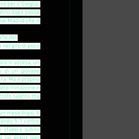
 per il Siviglia. 
 anno dopo passa 
eal Madrid che il 
rte del 
nel giro di poco 
re in ascesa, un 
o di un giovane 
ra. Ma è proprio 
determinazione e 
ccolo talento ma 
un mese dopo, Il 
ncendo 5-1 contro 
e sfodera subito 
i un assist non 