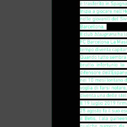
è trasferito in Spagna
Inizia a giocare nell’
nelle giovanili del Siv
Barcellona.  
Il club
 blaugrana 
ha l
FC Barcelona La Masia
tempo diventa capitan
Quando tutto sembra a
brutto infortunio lo
difensore dell'Espany
nei 10 mesi lontano d
voglia di farsi notar
diventa una delle stel
Il 19 luglio 2019 firm
25 agosto fa il suo eso
il Betis, l’ala guine
qualche numero da fu