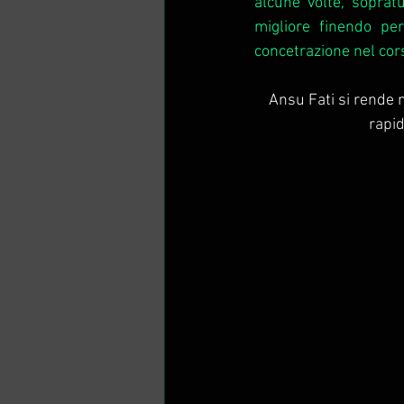
alcune volte, soprat
migliore finendo pe
concetrazione nel cors
Ansu Fati si rende m
rapid