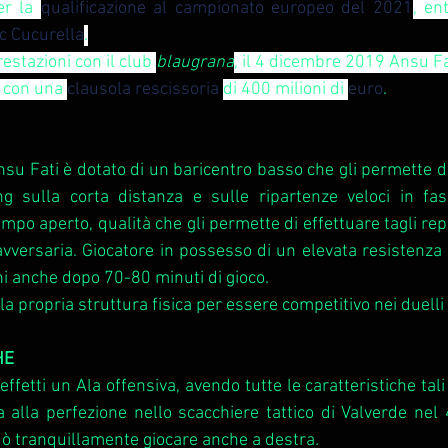
er la 
qualificazione al campionato europeo del 2021
, en
c Cucurella
.
restazioni con il club 
blaugrana
, il 4 dicembre 2019 Ansu Fat
 con una 
clausola rescissoria
di 400 milioni di 
euro
.
nsu Fati è dotato di un baricentro basso che gli permette di
ng sulla corta distanza e sulle ripartenze veloci in fase
ampo aperto, qualità che gli permette di effettuare tagli repe
 avversaria. Giocatore in possesso di un elevata resistenza 
ghi anche dopo 70-80 minuti di gioco.
la propria struttura fisica per essere competitivo nei duelli
HE
 effetti un Ala offensiva, avendo tutte le caratteristiche tali
a alla perfezione nello scacchiere tattico di Valverde nel 
può tranquillamente giocare anche a destra
.