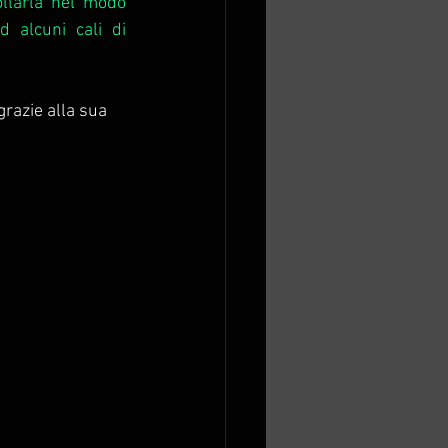
llarla nel modo 
 alcuni cali di 
razie alla sua 