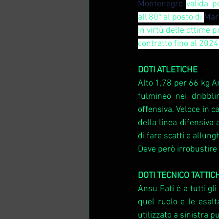
Montenegro
valida p
all'80º al posto di 
Mar
In virtù delle ottime p
contratto fino al 2024
DOTI ATLETICHE
Alto 1,78 per 66 kg A
fulmineo nei dribbli
offensiva. Veloce in c
della linea difensiva
di fare scatti e allun
Deve però irrobustire 
DOTI TECNICO TATTIC
Ansu Fati è a tutti gli
quel ruolo e le esalt
utilizzato a sinistra 