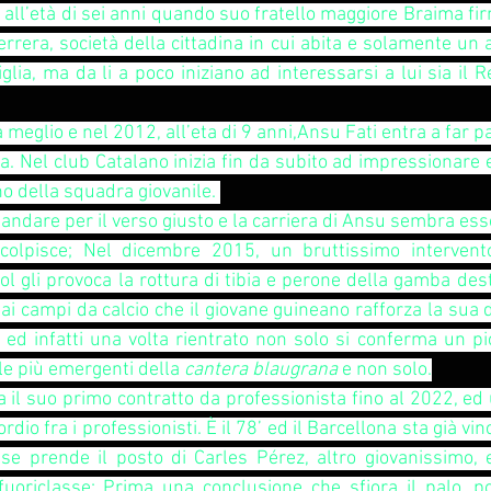
 all’età di sei anni quando suo fratello maggiore Braima firmò
Herrera, società della cittadina in cui abita e solamente un
iglia, ma da li a poco iniziano ad interessarsi a lui sia il R
a meglio e nel 2012, all’eta di 9 anni,Ansu Fati entra a far pa
. Nel club Catalano inizia fin da subito ad impressionare e 
o della squadra giovanile. 
ndare per il verso giusto e la carriera di Ansu sembra esse
 colpisce; Nel dicembre 2015, un bruttissimo intervent
ol gli provoca la rottura di tibia e perone della gamba dest
ai campi da calcio che il giovane guineano rafforza la sua 
e, ed infatti una volta rientrato non solo si conferma un pi
le più emergenti della 
cantera blaugrana 
e non solo.
a il suo primo contratto da professionista fino al 2022, ed 
rdio fra i professionisti. È il 78’ ed il Barcellona sta già vi
ense prende il posto di Carles Pérez, altro giovanissimo, 
oriclasse; Prima una conclusione che sfiora il palo, po