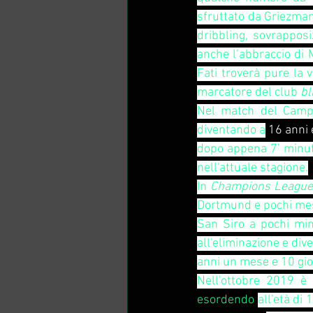
sfruttato da Griezmann
dribbling, sovrapposi
anche l’abbraccio di 
Fati troverà pure la 
marcatore del club 
bl
Nel match del Camp N
diventando a
 16 anni 
dopo appena 7’ minuti 
nell'attuale stagione.
In 
Champions League
Dortmund e pochi mesi
San Siro a pochi min
all'eliminazione e div
anni un mese e 10 gior
Nell'ottobre 2019 è 
esordendo 