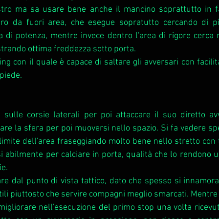
stro ma sa usare bene anche il mancino soprattutto in fa
ro da fuori area, che esegue sopratutto cercando di pia
la di potenza, mentre invece dentro l'area di rigore cerca
strando ottima freddezza sotto porta.
ing con il quale è capace di saltare gli avversari con facili
piede. 
sulle corsie laterali per poi attaccare il suo diretto av
care la sfera per poi muoversi nello spazio. Si fa vedere sp
limite dell'area fraseggiando molto bene nello stretto con t
 abilmente per calciare in porta, qualità che lo rendono 
e. 
are dal punto di vista tattico, dato che spesso si innamora 
tili piuttosto che servire compagni meglio smarcati. Mentre 
 migliorare nell'esecuzione del primo stop una volta ricevut