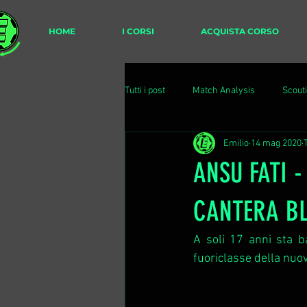
HOME
I CORSI
ACQUISTA CORSO
Tutti i post
Match Analysis
Scout
Emilio
14 mag 2020
ANSU FATI 
CANTERA B
A soli 17 anni sta ba
fuoriclasse della nuo