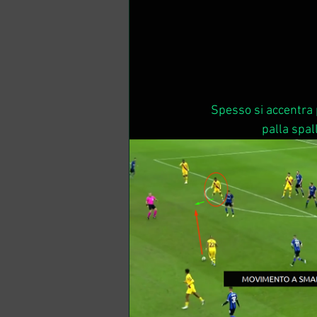
Spesso si accentra 
palla spall