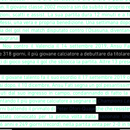
. Il giovane classe 2002 mostra sin da subito il proprio rep
zioni, scatti e assist. La sua partita dura 12 minuti e a fi
Messi, una vera e propria benedizione. Una settimana dopo
via del gol nel match disputato contro l’Osasuna, diventand
augrana
. 
ou contro il Valencia il 14 settembre 2019, Ansu Fati 
e 318 giorni, il più giovane calciatore a debuttare da titolar
di gioco segna il gol che sblocca la partita. Altre 13 prese
 il giovane talento fa il suo esordio il 17 settembre 2019 c
 dopo, il 10 dicembre, Ansu Fati segna un gol pesantissimo 
uti dal suo ingresso in campo, condannando di fatto la s
entando il più giovane calciatore a segnare in
Champions Le
ni battendo il primato di 
Peter Ofori-Quaye
che che resiste
stato convocato per la prima volta dalla 
nazionale Un