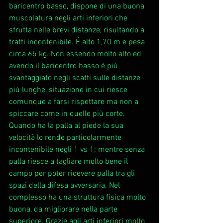
baricentro basso, dispone di una buona 
muscolatura negli arti inferiori che 
sfrutta nelle brevi distanze, risultando a 
tratti incontenibile. É alto 1,70 m e pesa 
circa 65 kg. Non essendo molto alto ed 
avendo il baricentro basso é più 
svantaggiato negli scatti sulle distanze 
più lunghe, situazione in cui riesce 
comunque a farsi rispettare ma non a 
spiccare come in quelle più corte. 
Quando ha la palla al piede la sua 
velocità lo rende particolarmente 
incontenibile negli 1 vs 1; mentre senza 
palla riesce a tagliare molto bene il 
campo per poter ricevere palla tra gli 
spazi della difesa avversaria. Nel 
complesso ha una struttura fisica molto 
buona, da migliorare nella parte 
superiore. Grazie agli arti inferiori molto 