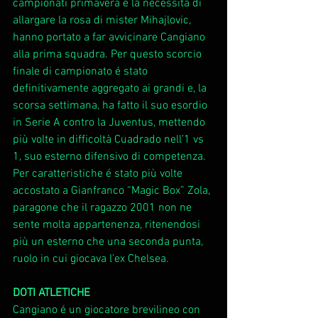
campionati primavera e la necessità di 
allargare la rosa di mister Mihajlovic, 
hanno portato a far avvicinare Cangiano 
alla prima squadra. Per questo scorcio 
finale di campionato é stato 
definitivamente aggregato ai grandi e, la 
scorsa settimana, ha fatto il suo esordio 
in Serie A contro la Juventus, mettendo 
più volte in difficoltà Cuadrado nell’1 vs 
1, suo esterno difensivo di competenza. 
Per caratteristiche é stato più volte 
accostato a Gianfranco “Magic Box” Zola, 
paragone che il ragazzo 2001 non ne 
sente molta appartenenza, ritenendosi 
più un esterno che una seconda punta, 
ruolo in cui giocava l’ex Chelsea.
DOTI ATLETICHE
Cangiano é un giocatore brevilineo con 